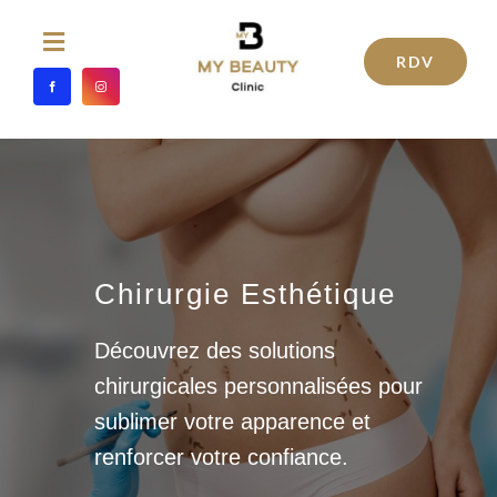
Passer
au
Toggle
RDV
Navigation
contenu
ACCUEIL
MÉDECINE ESTHÉTIQUE
TRAITEMENTS ESTHÉTIQUES
Chirurgie Esthétique
SOINS ESTHETIQUES
Découvrez des solutions
chirurgicales personnalisées pour
CHIRURGIE ESTHÉTIQUE
sublimer votre apparence et
renforcer votre confiance.
L’ÉQUIPE