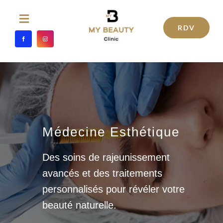
Passer
au
Toggle
RDV
Navigation
contenu
ACCUEIL
MÉDECINE ESTHÉTIQUE
TRAITEMENTS ESTHÉTIQUES
Médecine Esthétique
SOINS ESTHETIQUES
Des soins de rajeunissement
avancés et des traitements
CHIRURGIE ESTHÉTIQUE
personnalisés pour révéler votre
beauté naturelle.
L’ÉQUIPE