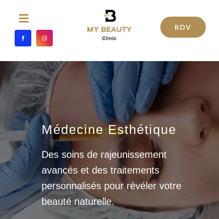
Passer
au
Toggle
RDV
Navigation
contenu
ACCUEIL
MÉDECINE ESTHÉTIQUE
TRAITEMENTS ESTHÉTIQUES
Médecine Esthétique
SOINS ESTHETIQUES
Des soins de rajeunissement
avancés et des traitements
CHIRURGIE ESTHÉTIQUE
personnalisés pour révéler votre
beauté naturelle.
L’ÉQUIPE