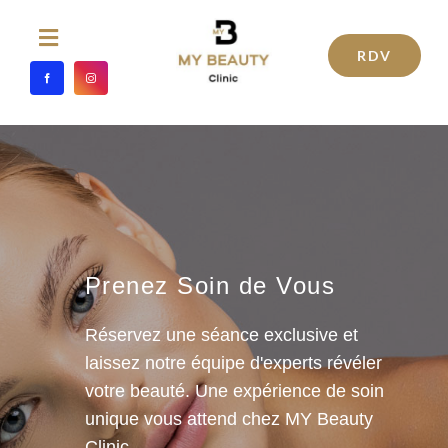
Passer
au
Toggle
RDV
Navigation
contenu
ACCUEIL
MÉDECINE ESTHÉTIQUE
TRAITEMENTS ESTHÉTIQUES
Prenez Soin de Vous
SOINS ESTHETIQUES
Réservez une séance exclusive et
laissez notre équipe d'experts révéler
CHIRURGIE ESTHÉTIQUE
votre beauté. Une expérience de soin
unique vous attend chez MY Beauty
L’ÉQUIPE
Clinic.