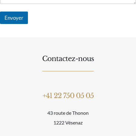
t
a
i
Envoyer
r
e
A
l
t
Contactez-nous
e
r
n
a
+41 22 750 05 05
t
i
43 route de Thonon
v
1222 Vésenaz
e