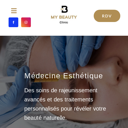
Passer
au
Toggle
RDV
Navigation
contenu
ACCUEIL
MÉDECINE ESTHÉTIQUE
TRAITEMENTS ESTHÉTIQUES
Médecine Esthétique
SOINS ESTHETIQUES
Des soins de rajeunissement
avancés et des traitements
CHIRURGIE ESTHÉTIQUE
personnalisés pour révéler votre
beauté naturelle.
L’ÉQUIPE